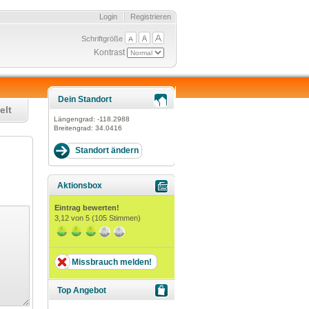
Login
Registrieren
Schriftgröße
Kontrast
Dein Standort
elt
Längengrad:
-118.2988
Breitengrad:
34.0416
Aktionsbox
Eintrag bewerten!
3,12
von 5 (
105
Stimmen)
Missbrauch melden!
Top Angebot