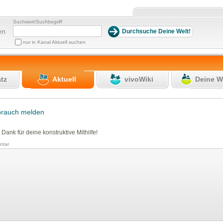
Suchwort/Suchbegriff
en
nur in Kanal Aktuell suchen
atz
Aktuell
vivoWiki
Deine W
brauch melden
 Dank für deine konstruktive Mithilfe!
tar