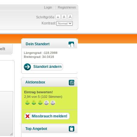
Login
Registrieren
Schriftgröße
Kontrast
Dein Standort
elt
Längengrad:
-118.2988
Breitengrad:
34.0416
Aktionsbox
Eintrag bewerten!
2,94
von 5 (
102
Stimmen)
Missbrauch melden!
Top Angebot