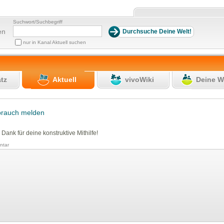
Suchwort/Suchbegriff
en
nur in Kanal Aktuell suchen
atz
Aktuell
vivoWiki
Deine W
brauch melden
 Dank für deine konstruktive Mithilfe!
tar