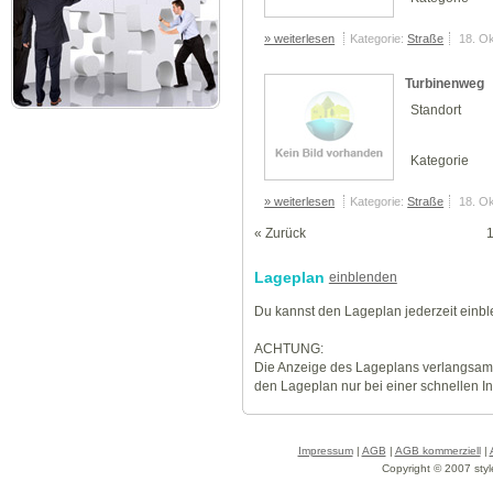
» weiterlesen
Kategorie:
Straße
18. O
Turbinenweg
Standort
Kategorie
» weiterlesen
Kategorie:
Straße
18. O
« Zurück
Lageplan
einblenden
Du kannst den Lageplan jederzeit einb
ACHTUNG:
Die Anzeige des Lageplans verlangsamt
den Lageplan nur bei einer schnellen I
Impressum
|
AGB
|
AGB kommerziell
|
Copyright © 2007 styl