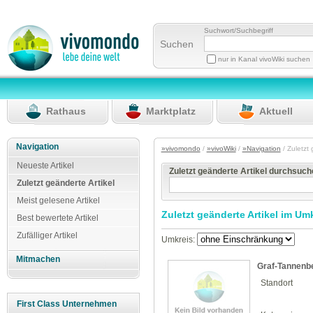
Suchwort/Suchbegriff
Suchen
nur in Kanal vivoWiki suchen
Rathaus
Marktplatz
Aktuell
Navigation
»vivomondo
/
»vivoWiki
/
»Navigation
/ Zuletzt
Neueste Artikel
Zuletzt geänderte Artikel durchsuc
Zuletzt geänderte Artikel
Meist gelesene Artikel
Zuletzt geänderte Artikel im Um
Best bewertete Artikel
Zufälliger Artikel
Umkreis:
Mitmachen
Graf-Tannenb
Standort
First Class Unternehmen