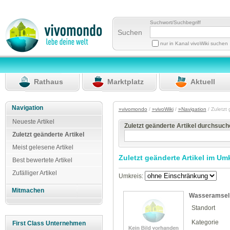
Suchwort/Suchbegriff
Suchen
nur in Kanal vivoWiki suchen
Rathaus
Marktplatz
Aktuell
Navigation
»vivomondo
/
»vivoWiki
/
»Navigation
/ Zuletzt
Neueste Artikel
Zuletzt geänderte Artikel durchsuc
Zuletzt geänderte Artikel
Meist gelesene Artikel
Zuletzt geänderte Artikel im Um
Best bewertete Artikel
Zufälliger Artikel
Umkreis:
Mitmachen
Wasseramsel
Standort
Kategorie
First Class Unternehmen