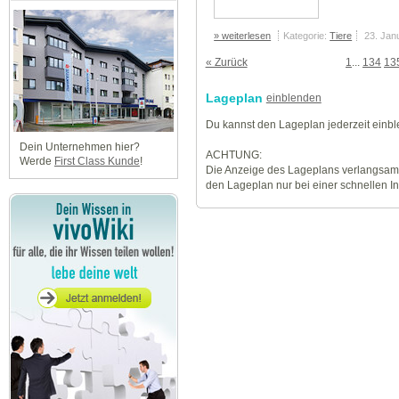
» weiterlesen
Kategorie:
Tiere
23. Jan
« Zurück
1
...
134
13
Lageplan
einblenden
Du kannst den Lageplan jederzeit einb
Dein Unternehmen hier?
ACHTUNG:
Werde
First Class Kunde
!
Die Anzeige des Lageplans verlangsamt
den Lageplan nur bei einer schnellen I