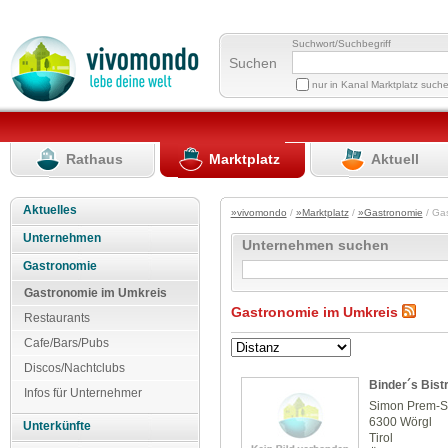
Suchwort/Suchbegriff
Suchen
nur in Kanal Marktplatz such
Rathaus
Marktplatz
Aktuell
Aktuelles
»vivomondo
/
»Marktplatz
/
»Gastronomie
/ Ga
Unternehmen
Unternehmen suchen
Gastronomie
Gastronomie im Umkreis
Gastronomie im Umkreis
Restaurants
Cafe/Bars/Pubs
Discos/Nachtclubs
Binder´s Bist
Infos für Unternehmer
Simon Prem-S
6300 Wörgl
Unterkünfte
Tirol