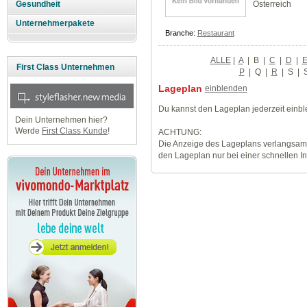
Österreich
Gesundheit
Unternehmerpakete
Branche:
Restaurant
ALLE
|
A
|
B
|
C
|
D
|
First Class Unternehmen
P
|
Q
|
R
|
S
|
Lageplan
einblenden
Du kannst den Lageplan jederzeit einb
Dein Unternehmen hier?
Werde
First Class Kunde
!
ACHTUNG:
Die Anzeige des Lageplans verlangsamt
den Lageplan nur bei einer schnellen I