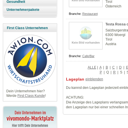
Tirol
Gesundheit
Österreich
Unternehmerpakete
Branche:
Restaurant
Testa Rossa c
First Class Unternehmen
Salzburgerstr
6300 Woergl
Tirol
Austria
Branche:
Cafe/Bar
ALLE
|
A
|
B
|
C
|
D
|
P
|
Q
|
R
|
S
|
Lageplan
einblenden
Du kannst den Lageplan jederzeit einb
Dein Unternehmen hier?
Werde
First Class Kunde
!
ACHTUNG:
Die Anzeige des Lageplans verlangsamt
den Lageplan nur bei einer schnellen I