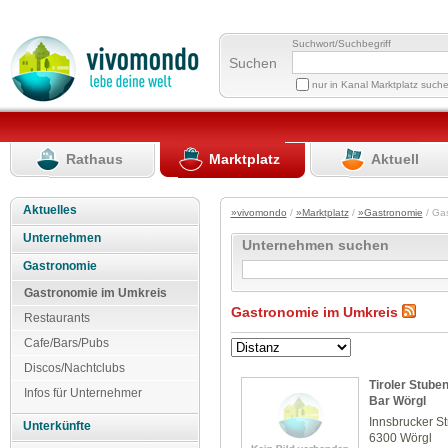
Suchwort/Suchbegriff
Suchen
nur in Kanal Marktplatz such
Rathaus
Marktplatz
Aktuell
Aktuelles
»vivomondo
/
»Marktplatz
/
»Gastronomie
/ Ga
Unternehmen
Unternehmen suchen
Gastronomie
Gastronomie im Umkreis
Gastronomie im Umkreis
Restaurants
Cafe/Bars/Pubs
Discos/Nachtclubs
Tiroler Stube
Infos für Unternehmer
Bar Wörgl
Innsbrucker S
Unterkünfte
6300 Wörgl