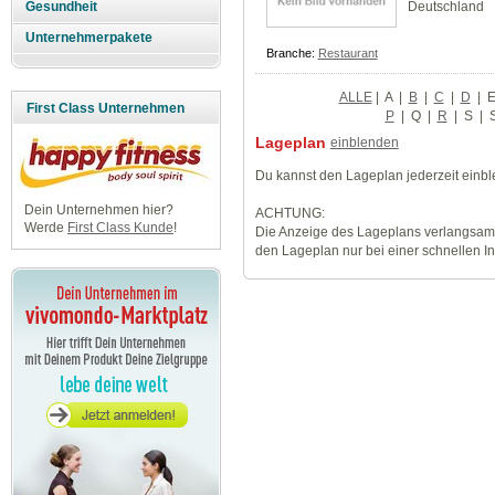
Deutschland
Gesundheit
Unternehmerpakete
Branche:
Restaurant
ALLE
|
A
|
B
|
C
|
D
|
First Class Unternehmen
P
|
Q
|
R
|
S
|
Lageplan
einblenden
Du kannst den Lageplan jederzeit einb
Dein Unternehmen hier?
ACHTUNG:
Werde
First Class Kunde
!
Die Anzeige des Lageplans verlangsamt
den Lageplan nur bei einer schnellen I