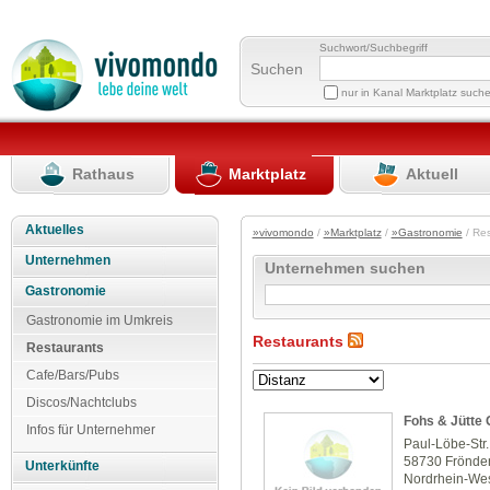
Suchwort/Suchbegriff
Suchen
nur in Kanal Marktplatz such
Rathaus
Marktplatz
Aktuell
Aktuelles
»vivomondo
/
»Marktplatz
/
»Gastronomie
/ Re
Unternehmen
Unternehmen suchen
Gastronomie
Gastronomie im Umkreis
Restaurants
Restaurants
Cafe/Bars/Pubs
Discos/Nachtclubs
Fohs & Jütte
Infos für Unternehmer
Paul-Löbe-Str.
58730 Frönde
Unterkünfte
Nordrhein-Wes