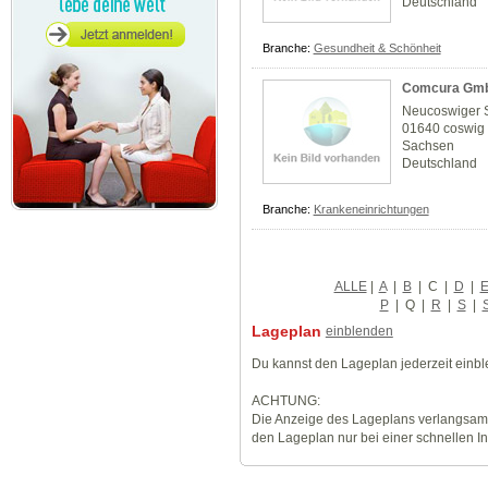
Deutschland
Branche:
Gesundheit & Schönheit
Comcura Gm
Neucoswiger 
01640 coswig
Sachsen
Deutschland
Branche:
Krankeneinrichtungen
ALLE
|
A
|
B
|
C
|
D
|
P
|
Q
|
R
|
S
|
Lageplan
einblenden
Du kannst den Lageplan jederzeit einb
ACHTUNG:
Die Anzeige des Lageplans verlangsamt
den Lageplan nur bei einer schnellen I