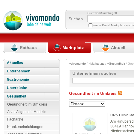
Suchwort/Suchbegriff
Suchen
nur in Kanal Marktplatz such
Rathaus
Marktplatz
Aktuell
Aktuelles
»vivomondo
/
»Marktplatz
/
»Gesundheit
/ Ges
Unternehmen
Unternehmen suchen
Gastronomie
Unterkünfte
Gesundheit im Umkreis
Gesundheit
Gesundheit im Umkreis
Ärzte Allgemein Medizin
CRS Clinic R
Fachärzte
Am Hinübersc
30419 Hanno
Krankeneinrichtungen
Niedersachse