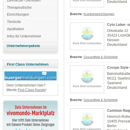
Zahnärzte / Dentisten
Deutschland
Therapeutische
Branche:
Krankeneinrichtungen
Einrichtungen
Tierärzte
Cyto Labor- 
Apotheken
Ortsstraße 22
35423 Lich/O
Infos für Unternehmer
Hessen
Deutschland
Unternehmerpakete
Branche:
Gesundheit & Schönheit
First Class Unternehmen
Crespo Style
Bahnhofstraß
66111 Saarbr
Saarland
Dein Unternehmen hier?
Deutschland
Werde
First Class Kunde
!
Branche:
Gesundheit & Schönheit
Caminus-Nage
Heinrich-Roller
10405 Prenza
Berlin