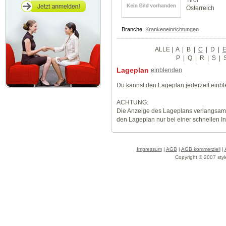
Tirol
Österreich
Branche:
Krankeneinrichtungen
ALLE
|
A
|
B
|
C
|
D
|
P
|
Q
|
R
|
S
|
Lageplan
einblenden
Du kannst den Lageplan jederzeit einb
ACHTUNG:
Die Anzeige des Lageplans verlangsamt
den Lageplan nur bei einer schnellen I
Impressum
|
AGB
|
AGB kommerziell
|
Copyright © 2007 styl