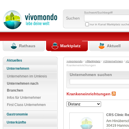
Suchwort/Suchbegriff
Suchen
nur in Kanal Marktplatz such
Rathaus
Marktplatz
Aktuell
Aktuelles
»vivomondo
/
»Marktplatz
/
»Unternehmen
/
»U
Krankeneinrichtungen
Unternehmen
Unternehmen suchen
Unternehmen im Umkreis
Unternehmen nach
Branchen
Krankeneinrichtungen
Infos für Unternehmer
First Class Unternehmen
Gastronomie
CRS Clinic R
Am Hinübersc
Unterkünfte
30419 Hanno