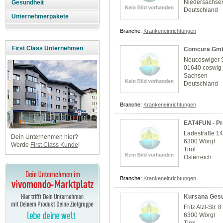
Niedersachse
Gesundheit
Deutschland
Unternehmerpakete
Branche:
Krankeneinrichtungen
First Class Unternehmen
Comcura Gm
Neucoswiger 
01640 coswig
Sachsen
Deutschland
Branche:
Krankeneinrichtungen
EAT4FUN - Pr
Ladestraße 1
Dein Unternehmen hier?
6300 Wörgl
Werde
First Class Kunde
!
Tirol
Österreich
Branche:
Krankeneinrichtungen
Kursana Gesu
Fritz Atzl-Str. 8
6300 Wörgl