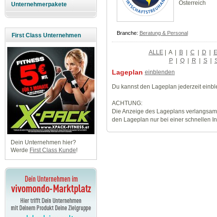
Österreich
Unternehmerpakete
Branche:
Beratung & Personal
First Class Unternehmen
ALLE
|
A
|
B
|
C
|
D
|
P
|
Q
|
R
|
S
|
Lageplan
einblenden
Du kannst den Lageplan jederzeit einb
ACHTUNG:
Die Anzeige des Lageplans verlangsamt
den Lageplan nur bei einer schnellen I
Dein Unternehmen hier?
Werde
First Class Kunde
!