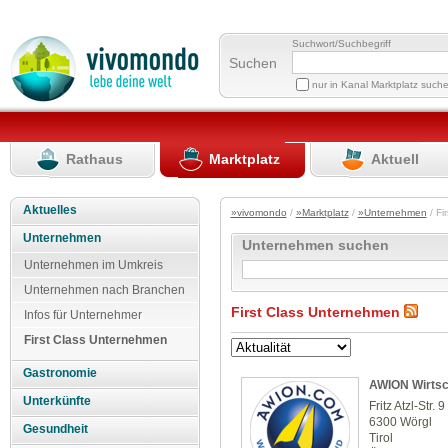
Suchwort/Suchbegriff
Suchen
nur in Kanal Marktplatz such
Rathaus
Marktplatz
Aktuell
Aktuelles
»vivomondo
/
»Marktplatz
/
»Unternehmen
/ Fi
Unternehmen
Unternehmen suchen
Unternehmen im Umkreis
Unternehmen nach Branchen
First Class Unternehmen
Infos für Unternehmer
First Class Unternehmen
Gastronomie
AWION Wirts
Unterkünfte
Fritz Atzl-Str. 9
6300 Wörgl
Gesundheit
Tirol