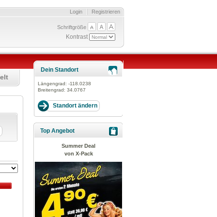
Login
Registrieren
Schriftgröße
Kontrast
Dein Standort
elt
Längengrad:
-118.0238
Breitengrad:
34.0767
Top Angebot
Summer Deal
von X-Pack
z
 km