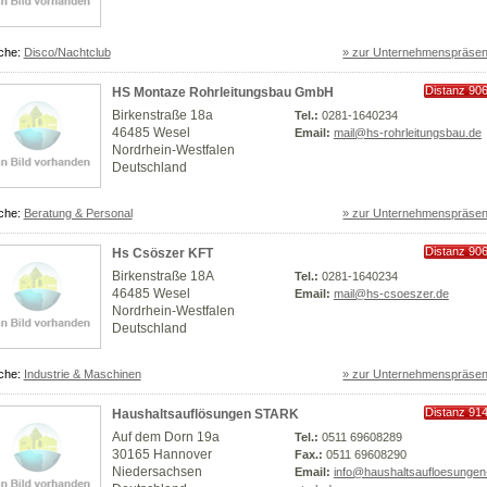
che:
Disco/Nachtclub
» zur Unternehmenspräsen
Distanz 90
HS Montaze Rohrleitungsbau GmbH
km
Birkenstraße 18a
Tel.:
0281-1640234
46485 Wesel
Email:
mail@hs-rohrleitungsbau.de
Nordrhein-Westfalen
Deutschland
che:
Beratung & Personal
» zur Unternehmenspräsen
Distanz 90
Hs Csöszer KFT
km
Birkenstraße 18A
Tel.:
0281-1640234
46485 Wesel
Email:
mail@hs-csoeszer.de
Nordrhein-Westfalen
Deutschland
che:
Industrie & Maschinen
» zur Unternehmenspräsen
Distanz 91
Haushaltsauflösungen STARK
km
Auf dem Dorn 19a
Tel.:
0511 69608289
30165 Hannover
Fax.:
0511 69608290
Niedersachsen
Email:
info@haushaltsaufloesungen