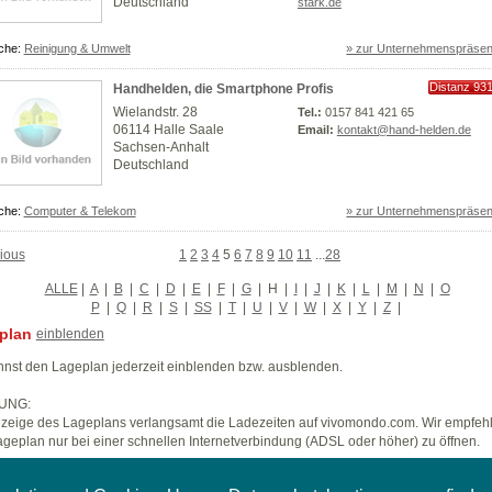
Deutschland
stark.de
che:
Reinigung & Umwelt
» zur Unternehmenspräsen
Distanz 93
Handhelden, die Smartphone Profis
km
Wielandstr. 28
Tel.:
0157 841 421 65
06114 Halle Saale
Email:
kontakt@hand-helden.de
Sachsen-Anhalt
Deutschland
che:
Computer & Telekom
» zur Unternehmenspräsen
ious
1
2
3
4
5
6
7
8
9
10
11
...
28
ALLE
|
A
|
B
|
C
|
D
|
E
|
F
|
G
|
H
|
I
|
J
|
K
|
L
|
M
|
N
|
O
P
|
Q
|
R
|
S
|
SS
|
T
|
U
|
V
|
W
|
X
|
Y
|
Z
|
plan
einblenden
nst den Lageplan jederzeit einblenden bzw. ausblenden.
UNG:
zeige des Lageplans verlangsamt die Ladezeiten auf vivomondo.com. Wir empfeh
geplan nur bei einer schnellen Internetverbindung (ADSL oder höher) zu öffnen.