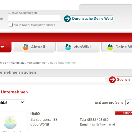
Suchwort/Suchbegriff
en
nur in Kanal Marktplatz suchen
atz
Aktuell
vivoWiki
Deine W
ondo
/
»Marktplatz
/
»Unternehmen
/ neue Unternehmen
ternehmen suchen
 Unternehmen
Einträge pro Seite:
Distan
High5
12547.19
Salzburgerstr. 33
Tel.:
05332 / 23 660
6300 Wörgl
Email:
high5@mymail.at