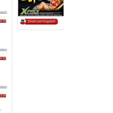
tation
60.33
Direkt zum Angebot!
tation
60.33
tation
43.19
-