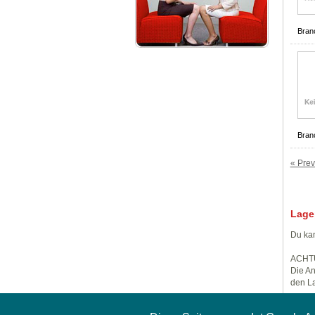
Bran
Bran
« Prev
Lage
Du kan
ACHT
Die An
den La