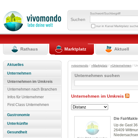
Suchwort/Suchbegriff
Suchen
nur in Kanal Marktplatz such
Rathaus
Marktplatz
Aktuell
Aktuelles
»vivomondo
/
»Marktplatz
/
»Unternehmen
/ U
Unternehmen
Unternehmen suchen
Unternehmen im Umkreis
Unternehmen nach Branchen
Unternehmen im Umkreis
Infos für Unternehmer
First Class Unternehmen
Gastronomie
Die FairMakle
Unterkünfte
Up de Gast 36
26409 Wittmu
Gesundheit
Niedersachse