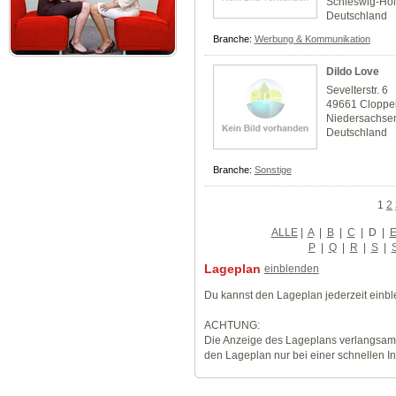
Schleswig-Hol
Deutschland
Branche:
Werbung & Kommunikation
Dildo Love
Sevelterstr. 6
49661 Cloppe
Niedersachse
Deutschland
Branche:
Sonstige
1
2
ALLE
|
A
|
B
|
C
|
D
|
P
|
Q
|
R
|
S
|
Lageplan
einblenden
Du kannst den Lageplan jederzeit einb
ACHTUNG:
Die Anzeige des Lageplans verlangsamt
den Lageplan nur bei einer schnellen I