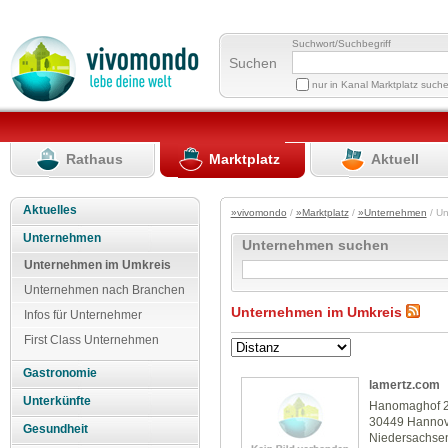
Suchwort/Suchbegriff
Suchen
nur in Kanal Marktplatz such
Rathaus
Marktplatz
Aktuell
Aktuelles
»vivomondo
/
»Marktplatz
/
»Unternehmen
/ U
Unternehmen
Unternehmen suchen
Unternehmen im Umkreis
Unternehmen nach Branchen
Unternehmen im Umkreis
Infos für Unternehmer
First Class Unternehmen
Gastronomie
lamertz.com
Unterkünfte
Hanomaghof 
30449 Hanno
Gesundheit
Niedersachse