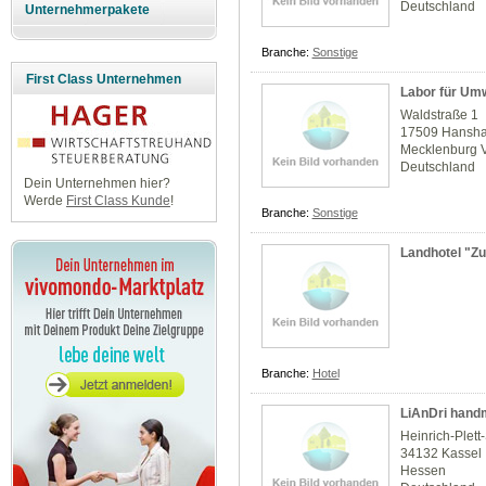
Deutschland
Unternehmerpakete
Branche:
Sonstige
First Class Unternehmen
Labor für Um
Waldstraße 1
17509 Hansh
Mecklenburg 
Deutschland
Dein Unternehmen hier?
Werde
First Class Kunde
!
Branche:
Sonstige
Landhotel "Z
Branche:
Hotel
LiAnDri han
Heinrich-Plett-
34132 Kassel
Hessen