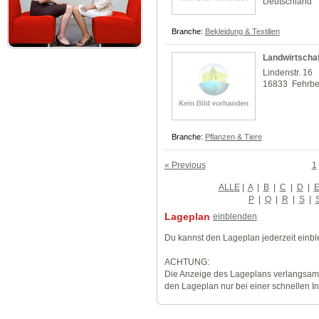
Deutschland
Branche:
Bekleidung & Textilien
Landwirtschaf
Lindenstr. 16
16833 Fehrbel
Branche:
Pflanzen & Tiere
« Previous
1
ALLE
|
A
|
B
|
C
|
D
|
P
|
Q
|
R
|
S
|
Lageplan
einblenden
Du kannst den Lageplan jederzeit einb
ACHTUNG:
Die Anzeige des Lageplans verlangsamt
den Lageplan nur bei einer schnellen I