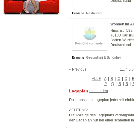
Deutschland
Branche:
Restaurant
Wohnen im Al
Hirschstr. 53a
76133 Karlsr
Baden-Württe
Deutschland
Branche:
Gesundheit & Schönheit
« Previous
1
...
4
5
6
ALLE
|
A
|
B
|
C
|
D
|
P
|
Q
|
R
|
S
|
Lageplan
einblenden
Du kannst den Lageplan jederzeit einb
ACHTUNG:
Die Anzeige des Lageplans verlangsamt
den Lageplan nur bei einer schnellen I