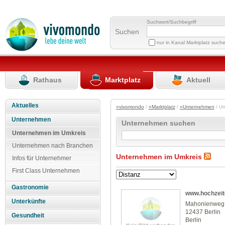
Suchwort/Suchbegriff
Suchen
nur in Kanal Marktplatz such
Rathaus
Marktplatz
Aktuell
Aktuelles
»vivomondo
/
»Marktplatz
/
»Unternehmen
/ U
Unternehmen
Unternehmen suchen
Unternehmen im Umkreis
Unternehmen nach Branchen
Unternehmen im Umkreis
Infos für Unternehmer
First Class Unternehmen
Gastronomie
www.hochzeit
Unterkünfte
Mahonienweg
12437 Berlin
Gesundheit
Berlin