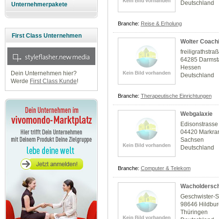
Deutschland
Unternehmerpakete
Branche:
Reise & Erholung
First Class Unternehmen
Wolter Coach
freiligrathstra
64285 Darmst
Hessen
Dein Unternehmen hier?
Deutschland
Werde
First Class Kunde
!
Branche:
Therapeutische Einrichtungen
Webgalaxie
Edisonstrasse
04420 Markra
Sachsen
Deutschland
Branche:
Computer & Telekom
Wacholdersc
Geschwister-S
98646 Hildbu
Thüringen