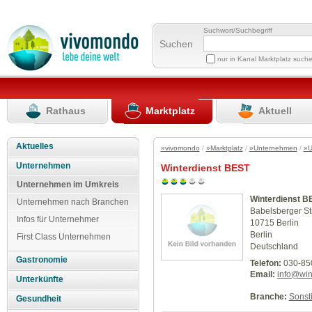
Suchwort/Suchbegriff
Suchen
nur in Kanal Marktplatz such
Rathaus
Marktplatz
Aktuell
Aktuelles
»vivomondo
/
»Marktplatz
/
»Unternehmen
/
»U
Unternehmen
Winterdienst BEST
Unternehmen im Umkreis
Winterdienst B
Unternehmen nach Branchen
Babelsberger Str
Infos für Unternehmer
10715 Berlin
Berlin
First Class Unternehmen
Deutschland
Gastronomie
Telefon:
030-85
Email:
info@win
Unterkünfte
Branche:
Sonst
Gesundheit