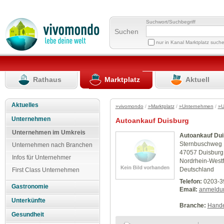
Suchwort/Suchbegriff
Suchen
nur in Kanal Marktplatz such
Rathaus
Marktplatz
Aktuell
Aktuelles
»vivomondo
/
»Marktplatz
/
»Unternehmen
/
»U
Unternehmen
Autoankauf Duisburg
Unternehmen im Umkreis
Autoankauf Dui
Sternbuschweg
Unternehmen nach Branchen
47057 Duisburg
Infos für Unternehmer
Nordrhein-Westf
Deutschland
First Class Unternehmen
Telefon:
0203-3
Gastronomie
Email:
anmeldu
Unterkünfte
Branche:
Hande
Gesundheit