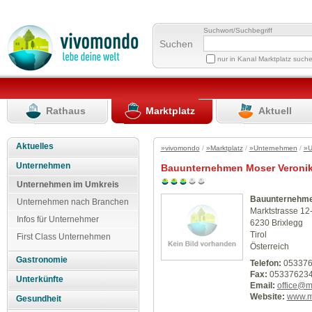
Suchwort/Suchbegriff
Suchen
nur in Kanal Marktplatz such
Rathaus
Marktplatz
Aktuell
Aktuelles
»vivomondo
/
»Marktplatz
/
»Unternehmen
/
»U
Unternehmen
Bauunternehmen Moser Veroni
Unternehmen im Umkreis
Bauunternehme
Unternehmen nach Branchen
Marktstrasse 12
Infos für Unternehmer
6230 Brixlegg
Tirol
First Class Unternehmen
Österreich
Gastronomie
Telefon:
053376
Fax:
05337623
Unterkünfte
Email:
office@m
Website:
www.m
Gesundheit