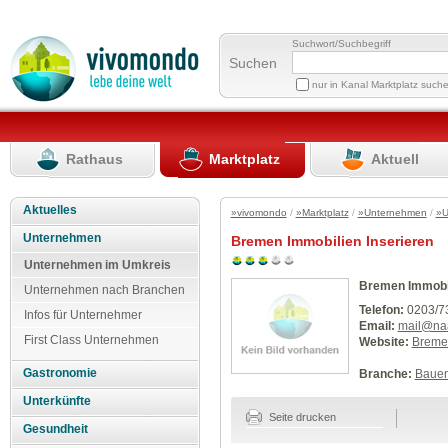
Suchwort/Suchbegriff
Suchen
nur in Kanal Marktplatz such
Rathaus
Marktplatz
Aktuell
Aktuelles
»vivomondo
/
»Marktplatz
/
»Unternehmen
/
»U
Unternehmen
Bremen Immobilien Inserieren
Unternehmen im Umkreis
Bremen Immobil
Unternehmen nach Branchen
Telefon:
0203/7
Infos für Unternehmer
Email:
mail@na
First Class Unternehmen
Website:
Bremen
Gastronomie
Branche:
Baue
Unterkünfte
Seite drucken
Gesundheit