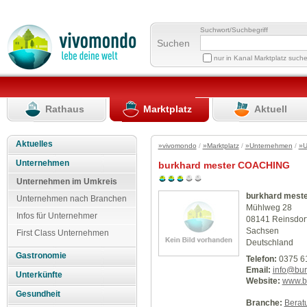
Suchwort/Suchbegriff
Suchen
nur in Kanal Marktplatz such
Rathaus
Marktplatz
Aktuell
Aktuelles
»vivomondo
/
»Marktplatz
/
»Unternehmen
/
»U
Unternehmen
burkhard mester COACHING
Unternehmen im Umkreis
burkhard mest
Unternehmen nach Branchen
Mühlweg 28
Infos für Unternehmer
08141 Reinsdor
Sachsen
First Class Unternehmen
Deutschland
Gastronomie
Telefon:
0375 6
Email:
info@bur
Unterkünfte
Website:
www.b
Gesundheit
Branche:
Berat