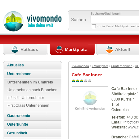
Suchwort/Suchbegriff
Suchen
nur in Kanal Marktplatz such
Rathaus
Marktplatz
Aktuell
Aktuelles
»vivomondo
/
»Marktplatz
/
»Unternehmen
/
»U
Unternehmen
Cafe Bar Inner
Unternehmen im Umkreis
Cafe Bar Inner
Unternehmen nach Branchen
Südtirolerplatz 1
Infos für Unternehmer
6330 Kufstein
Tirol
First Class Unternehmen
Österreich
Gastronomie
Telefon:
+43 (0)
Email:
info@cafe
Unterkünfte
Website:
www.ca
Gesundheit
Branche:
Cafe/