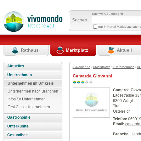
Suchwort/Suchbegriff
Suchen
nur in Kanal Marktplatz such
Rathaus
Marktplatz
Aktuell
Aktuelles
»vivomondo
/
»Marktplatz
/
»Unternehmen
/
»U
Unternehmen
Camarda Giovanni
Unternehmen im Umkreis
Camarda Giova
Unternehmen nach Branchen
Ladestrasse 33 
Infos für Unternehmer
6300 Wörgl
Tirol
First Class Unternehmen
Österreich
Gastronomie
Telefon:
069919
Email:
camarda
Unterkünfte
Branche:
Hande
Gesundheit