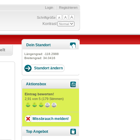
Login
Registrieren
Schriftgröße
Kontrast
Dein Standort
elt
Längengrad:
-118.2988
Breitengrad:
34.0416
Aktionsbox
Eintrag bewerten!
2,91
von 5 (
179
Stimmen)
Missbrauch melden!
Top Angebot