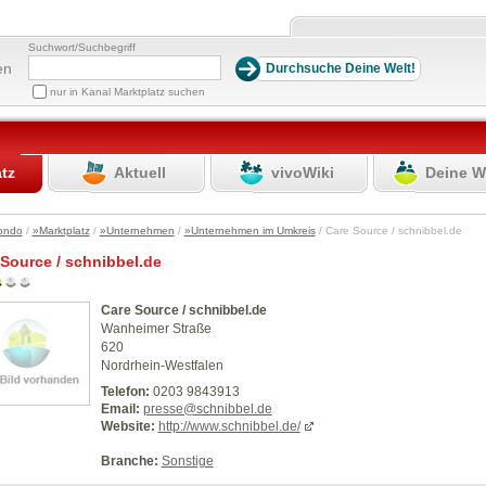
Suchwort/Suchbegriff
en
nur in Kanal Marktplatz suchen
atz
Aktuell
vivoWiki
Deine W
ondo
/
»Marktplatz
/
»Unternehmen
/
»Unternehmen im Umkreis
/ Care Source / schnibbel.de
Source / schnibbel.de
Care Source / schnibbel.de
Wanheimer Straße
620
Nordrhein-Westfalen
Telefon:
0203 9843913
Email:
presse@schnibbel.de
Website:
http://www.schnibbel.de/
Branche:
Sonstige