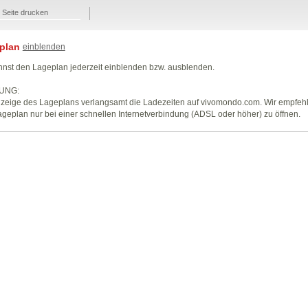
Seite drucken
plan
einblenden
nst den Lageplan jederzeit einblenden bzw. ausblenden.
UNG:
zeige des Lageplans verlangsamt die Ladezeiten auf vivomondo.com. Wir empfeh
geplan nur bei einer schnellen Internetverbindung (ADSL oder höher) zu öffnen.