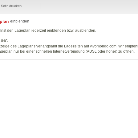
Seite drucken
plan
einblenden
nst den Lageplan jederzeit einblenden bzw. ausblenden.
UNG:
zeige des Lageplans verlangsamt die Ladezeiten auf vivomondo.com. Wir empfeh
geplan nur bei einer schnellen Internetverbindung (ADSL oder höher) zu öffnen.