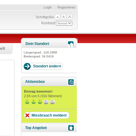
Login
Registrieren
Schriftgröße
Kontrast
Dein Standort
elt
Längengrad:
-118.2988
Breitengrad:
34.0416
Aktionsbox
Eintrag bewerten!
2,93
von 5 (
310
Stimmen)
Missbrauch melden!
Top Angebot