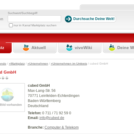
Suchwort/Suchbegriff
en
nur in Kanal Marktplatz suchen
atz
Aktuell
vivoWiki
Deine W
ondo
/
»Marktplatz
/
»Unternehmen
/
»Unternehmen im Umkreis
/ cubed GmbH
ed GmbH
cubed GmbH
Max-Lang-Str. 56
70771 Leinfelden-Echterdingen
Baden-Württemberg
Deutschland
Telefon:
0 711 / 71 92 59 0
Email:
info@cubed.de
Branche:
Computer & Telekom