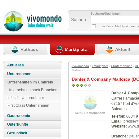
Suchwort/Suchbegriff
Suchen
nur in Kanal Marktplatz such
Rathaus
Marktplatz
Aktuell
Aktuelles
»vivomondo
/
»Marktplatz
/
»Unternehmen
/
»U
Mallorca)
Unternehmen
Dahler & Company Mallorca (DC
Unternehmen im Umkreis
Unternehmen nach Branchen
Dahler & Compa
Infos für Unternehmer
Carrer Farmacèu
07157 Port d'An
First Class Unternehmen
Baleares
Gastronomie
Telefon:
0034 97
Email:
presse@
Unterkünfte
Website:
www.d
Gesundheit
Branche:
Baue