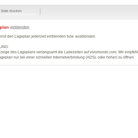
Seite drucken
plan
einblenden
nst den Lageplan jederzeit einblenden bzw. ausblenden.
UNG:
zeige des Lageplans verlangsamt die Ladezeiten auf vivomondo.com. Wir empfeh
geplan nur bei einer schnellen Internetverbindung (ADSL oder höher) zu öffnen.