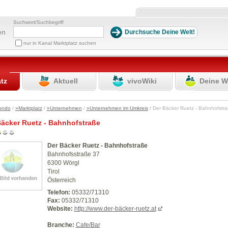
Suchwort/Suchbegriff
en
nur in Kanal Marktplatz suchen
atz
Aktuell
vivoWiki
Deine W
ondo
/
»Marktplatz
/
»Unternehmen
/
»Unternehmen im Umkreis
/ Der Bäcker Ruetz - Bahnhofst
Bäcker Ruetz - Bahnhofstraße
Der Bäcker Ruetz - Bahnhofstraße
Bahnhofsstraße 37
6300 Wörgl
Tirol
Österreich
Telefon:
05332/71310
Fax:
05332/71310
Website:
http://www.der-bäcker-ruetz.at
Branche:
Cafe/Bar