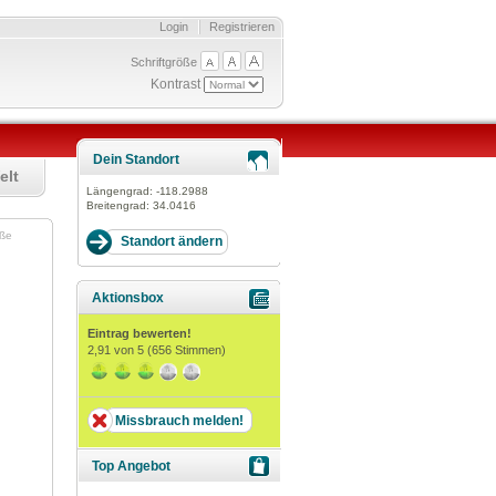
Login
Registrieren
Schriftgröße
Kontrast
Dein Standort
elt
Längengrad:
-118.2988
Breitengrad:
34.0416
raße
Aktionsbox
Eintrag bewerten!
2,91
von 5 (
656
Stimmen)
Missbrauch melden!
Top Angebot