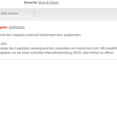
Branche:
Büro & Papier
Seite drucken
plan
einblenden
nst den Lageplan jederzeit einblenden bzw. ausblenden.
UNG:
zeige des Lageplans verlangsamt die Ladezeiten auf vivomondo.com. Wir empfeh
geplan nur bei einer schnellen Internetverbindung (ADSL oder höher) zu öffnen.