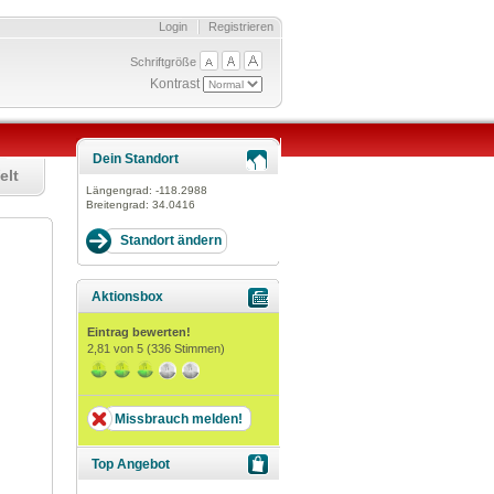
Login
Registrieren
Schriftgröße
Kontrast
Dein Standort
elt
Längengrad:
-118.2988
Breitengrad:
34.0416
Aktionsbox
Eintrag bewerten!
2,81
von 5 (
336
Stimmen)
Missbrauch melden!
Top Angebot