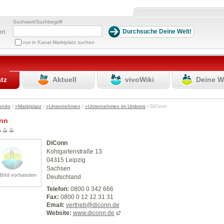
Suchwort/Suchbegriff
en
nur in Kanal Marktplatz suchen
atz
Aktuell
vivoWiki
Deine W
ondo
/
»Marktplatz
/
»Unternehmen
/
»Unternehmen im Umkreis
/ DiConn
nn
DiConn
Kohlgartenstraße 13
04315 Leipzig
Sachsen
Deutschland
Telefon:
0800 0 342 666
Fax:
0800 0 12 12 31 31
Email:
vertrieb@diconn.de
Website:
www.diconn.de