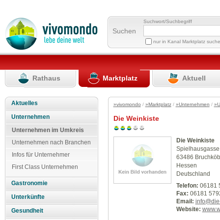
Suchwort/Suchbegriff
Suchen
nur in Kanal Marktplatz such
Rathaus
Marktplatz
Aktuell
Aktuelles
»vivomondo
/
»Marktplatz
/
»Unternehmen
/
»U
Unternehmen
Die Weinkiste
Unternehmen im Umkreis
Die Weinkiste
Unternehmen nach Branchen
Spielhausgasse
Infos für Unternehmer
63486 Bruchköb
Hessen
First Class Unternehmen
Deutschland
Gastronomie
Telefon:
06181 
Fax:
06181 579
Unterkünfte
Email:
info@die
Website:
www.we
Gesundheit