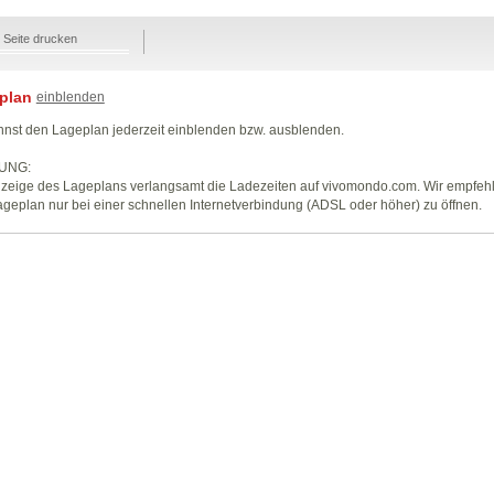
Seite drucken
plan
einblenden
nst den Lageplan jederzeit einblenden bzw. ausblenden.
UNG:
zeige des Lageplans verlangsamt die Ladezeiten auf vivomondo.com. Wir empfeh
geplan nur bei einer schnellen Internetverbindung (ADSL oder höher) zu öffnen.