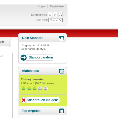
Login
Registrieren
Schriftgröße
Kontrast
Dein Standort
elt
Längengrad:
-118.0238
Breitengrad:
34.0767
GmbH
Aktionsbox
Eintrag bewerten!
2,91
von 5 (
577
Stimmen)
Missbrauch melden!
Top Angebot