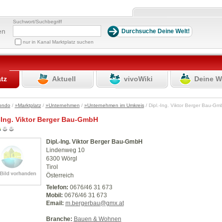
Suchwort/Suchbegriff
en
nur in Kanal Marktplatz suchen
atz
Aktuell
vivoWiki
Deine W
ondo
/
»Marktplatz
/
»Unternehmen
/
»Unternehmen im Umkreis
/ Dipl.-Ing. Viktor Berger Bau-
-Ing. Viktor Berger Bau-GmbH
Dipl.-Ing. Viktor Berger Bau-GmbH
Lindenweg 10
6300 Wörgl
Tirol
Österreich
Telefon:
0676/46 31 673
Mobil:
0676/46 31 673
Email:
m.bergerbau@gmx.at
Branche:
Bauen & Wohnen