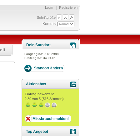
Login
Registrieren
Schriftgröße
Kontrast
Dein Standort
elt
Längengrad:
-118.2988
Breitengrad:
34.0416
Aktionsbox
Eintrag bewerten!
2,89
von 5 (
516
Stimmen)
Missbrauch melden!
Top Angebot