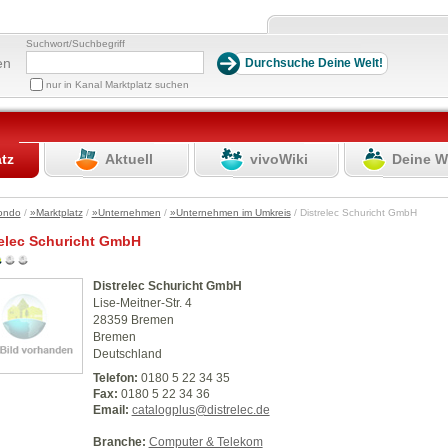
Suchwort/Suchbegriff
en
nur in Kanal Marktplatz suchen
atz
Aktuell
vivoWiki
Deine W
ondo
/
»Marktplatz
/
»Unternehmen
/
»Unternehmen im Umkreis
/ Distrelec Schuricht GmbH
relec Schuricht GmbH
Distrelec Schuricht GmbH
Lise-Meitner-Str. 4
28359 Bremen
Bremen
Deutschland
Telefon:
0180 5 22 34 35
Fax:
0180 5 22 34 36
Email:
catalogplus@distrelec.de
Branche:
Computer & Telekom