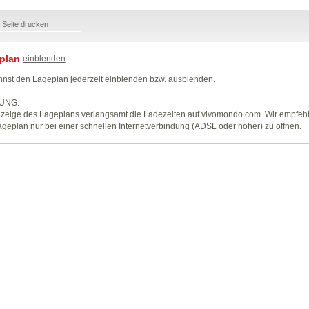
Seite drucken
plan
einblenden
nst den Lageplan jederzeit einblenden bzw. ausblenden.
UNG:
zeige des Lageplans verlangsamt die Ladezeiten auf vivomondo.com. Wir empfeh
geplan nur bei einer schnellen Internetverbindung (ADSL oder höher) zu öffnen.