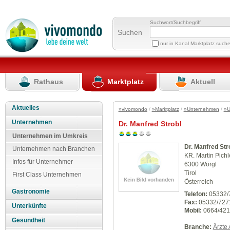
Suchwort/Suchbegriff
Suchen
nur in Kanal Marktplatz such
Rathaus
Marktplatz
Aktuell
Aktuelles
»vivomondo
/
»Marktplatz
/
»Unternehmen
/
»U
Unternehmen
Dr. Manfred Strobl
Unternehmen im Umkreis
Dr. Manfred Str
Unternehmen nach Branchen
KR. Martin Pichl
Infos für Unternehmer
6300 Wörgl
Tirol
First Class Unternehmen
Österreich
Gastronomie
Telefon:
05332/
Fax:
05332/727
Unterkünfte
Mobil:
0664/421
Gesundheit
Branche:
Ärzte