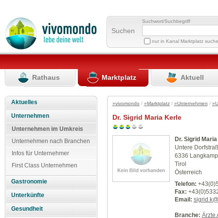
Suchwort/Suchbegriff
Suchen
nur in Kanal Marktplatz such
Rathaus
Marktplatz
Aktuell
Aktuelles
»vivomondo
/
»Marktplatz
/
»Unternehmen
/
»U
Unternehmen
Dr. Sigrid Maria Kerle
Unternehmen im Umkreis
Dr. Sigrid Maria
Unternehmen nach Branchen
Untere Dorfstra
Infos für Unternehmer
6336 Langkamp
Tirol
First Class Unternehmen
Österreich
Gastronomie
Telefon:
+43(0)
Fax:
+43(0)533
Unterkünfte
Email:
sigrid.k@
Gesundheit
Branche:
Ärzte