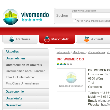
Suchwort/Suchbegriff
Suchen
nur in Kanal Marktplatz such
Rathaus
Marktplatz
Aktuell
Aktuelles
»vivomondo
/
»Marktplatz
/
»Unternehmen
/
»U
Unternehmen
DR. WIBMER OG
Unternehmen im Umkreis
DR. WIBMER O
Unternehmen nach Branchen
Innsbrucker Str.
Infos für Unternehmer
6300 Wörgl
Tirol
First Class Unternehmen
Österreich
Gastronomie
Telefon:
+43 66
Mobil:
+43 664 
Unterkünfte
Email:
wibmer.
Website:
http:/
Gesundheit