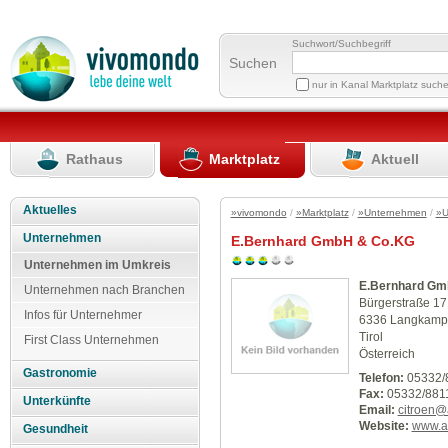
Suchwort/Suchbegriff
Suchen
nur in Kanal Marktplatz such
Rathaus
Marktplatz
Aktuell
Aktuelles
»vivomondo
/
»Marktplatz
/
»Unternehmen
/
»U
Unternehmen
E.Bernhard GmbH & Co.KG
Unternehmen im Umkreis
E.Bernhard Gm
Unternehmen nach Branchen
Bürgerstraße 17
Infos für Unternehmer
6336 Langkamp
Tirol
First Class Unternehmen
Österreich
Gastronomie
Telefon:
05332/
Fax:
05332/881
Unterkünfte
Email:
citroen@
Website:
www.au
Gesundheit