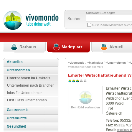
Suchwort/Suchbegriff
Suchen
nur in Kanal Marktplatz such
Rathaus
Marktplatz
Aktuell
Aktuelles
»vivomondo
/
»Marktplatz
/
»Unternehmen
/
»U
WirtschaftsprüfungsgmbH
Unternehmen
Erharter Wirtschaftstreuhand 
Unternehmen im Umkreis
Unternehmen nach Branchen
Erharter Wirts
Infos für Unternehmer
Wirtschaftspr
Wildschönauer S
First Class Unternehmen
6300 Wörgl
Tirol
Gastronomie
Österreich
Unterkünfte
Telefon:
05332/
Fax:
05332/702
Gesundheit
Email:
markus.e