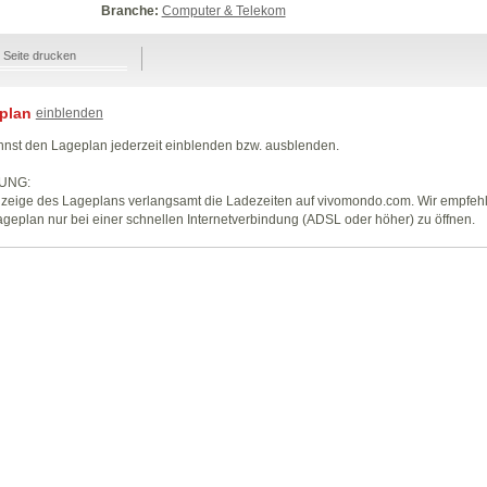
Branche:
Computer & Telekom
Seite drucken
plan
einblenden
nst den Lageplan jederzeit einblenden bzw. ausblenden.
UNG:
zeige des Lageplans verlangsamt die Ladezeiten auf vivomondo.com. Wir empfeh
geplan nur bei einer schnellen Internetverbindung (ADSL oder höher) zu öffnen.