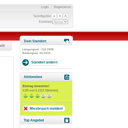
Login
Registrieren
Schriftgröße
Kontrast
Dein Standort
elt
Längengrad:
-118.2988
Breitengrad:
34.0416
Aktionsbox
Eintrag bewerten!
2,85
von 5 (
312
Stimmen)
Missbrauch melden!
Top Angebot