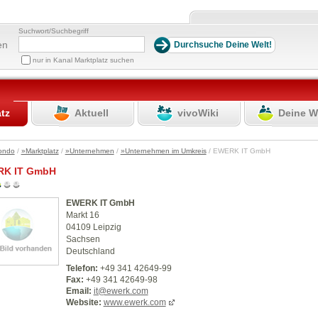
Suchwort/Suchbegriff
en
nur in Kanal Marktplatz suchen
atz
Aktuell
vivoWiki
Deine W
ondo
/
»Marktplatz
/
»Unternehmen
/
»Unternehmen im Umkreis
/ EWERK IT GmbH
K IT GmbH
EWERK IT GmbH
Markt 16
04109 Leipzig
Sachsen
Deutschland
Telefon:
+49 341 42649-99
Fax:
+49 341 42649-98
Email:
it@ewerk.com
Website:
www.ewerk.com