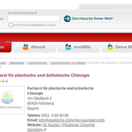
Suchwort/Suchbegriff
en
nur in Kanal Marktplatz suchen
atz
Aktuell
vivoWiki
Deine W
ondo
/
»Marktplatz
/
»Unternehmen
/
»Unternehmen im Umkreis
/ Facharzt für plastische und äst
gie
rzt für plastische und ästhetische Chirurgie
Facharzt für plastische und ästhetische
Chirurgie
Am Stadtpark 2
90409 Nürnberg
Bayern
Telefon:
0911- 5 69 80 90
Email:
info@plastische-chirurgie-nuernberg.info
Website:
Dr. Bucher | Plastische Chirurgie
Nürnberg