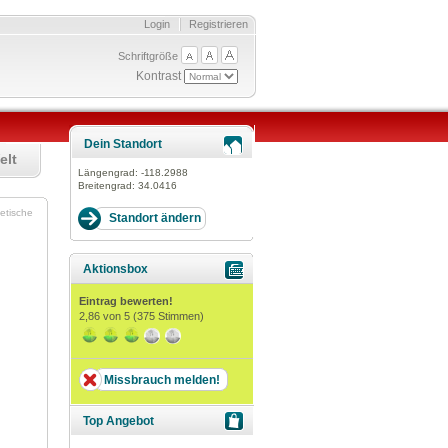
Login
Registrieren
Schriftgröße
Kontrast
Dein Standort
elt
Längengrad:
-118.2988
Breitengrad:
34.0416
hetische
Aktionsbox
Eintrag bewerten!
2,86
von 5 (
375
Stimmen)
Missbrauch melden!
Top Angebot