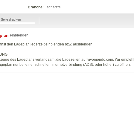
Branche:
Fachärzte
Seite drucken
plan
einblenden
nst den Lageplan jederzeit einblenden bzw. ausblenden.
UNG:
zeige des Lageplans verlangsamt die Ladezeiten auf vivomondo.com. Wir empfeh
geplan nur bei einer schnellen Internetverbindung (ADSL oder höher) zu öffnen.