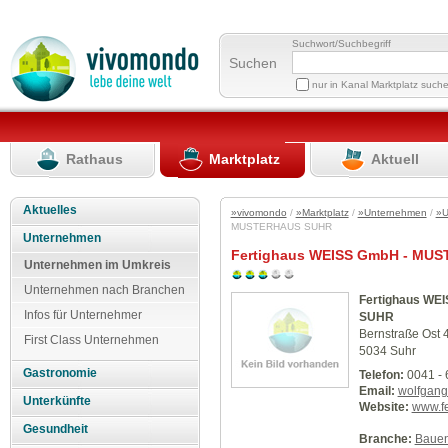
Suchwort/Suchbegriff
Suchen
nur in Kanal Marktplatz such
Rathaus
Marktplatz
Aktuell
Aktuelles
»vivomondo
/
»Marktplatz
/
»Unternehmen
/
»U
MUSTERHAUS SUHR
Unternehmen
Fertighaus WEISS GmbH - MU
Unternehmen im Umkreis
Unternehmen nach Branchen
Fertighaus W
Infos für Unternehmer
SUHR
Bernstraße Ost 
First Class Unternehmen
5034 Suhr
Gastronomie
Telefon:
0041 - 
Email:
wolfgang
Unterkünfte
Website:
www.fe
Gesundheit
Branche:
Baue