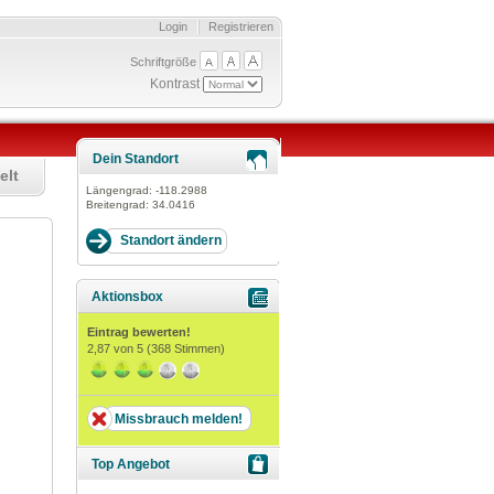
Login
Registrieren
Schriftgröße
Kontrast
Dein Standort
elt
Längengrad:
-118.2988
Breitengrad:
34.0416
Aktionsbox
Eintrag bewerten!
2,87
von 5 (
368
Stimmen)
Missbrauch melden!
Top Angebot