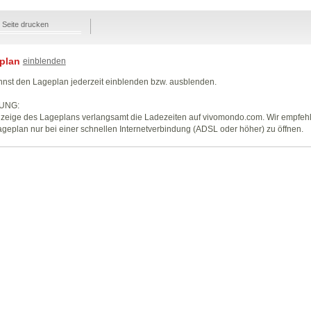
Seite drucken
plan
einblenden
nst den Lageplan jederzeit einblenden bzw. ausblenden.
UNG:
zeige des Lageplans verlangsamt die Ladezeiten auf vivomondo.com. Wir empfeh
geplan nur bei einer schnellen Internetverbindung (ADSL oder höher) zu öffnen.