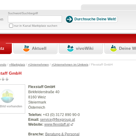
Suchwort/Suchbegriff
en
nur in Kanal Marktplatz suchen
atz
Aktuell
vivoWiki
Deine W
ondo
/
»Marktplatz
/
»Unternehmen
/
»Unternehmen im Umkreis
/ Flexstaff GmbH
staff GmbH
Flexstaff GmbH
Birkfelderstraße 40
8160 Weiz
Steiermark
Österreich
Telefon:
+43 (0) 3172 890 90-0
Email:
service@flexgroup.at
Website:
www.flexstaff.at
Branche:
Beratung & Personal