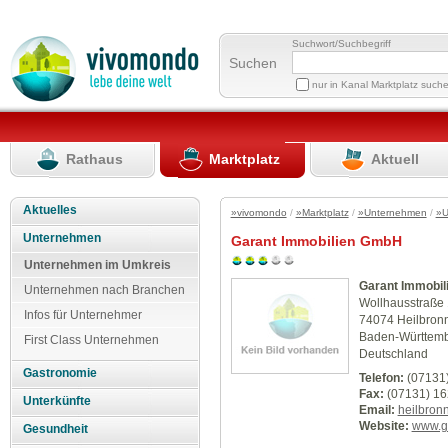
Suchwort/Suchbegriff
Suchen
nur in Kanal Marktplatz such
Rathaus
Marktplatz
Aktuell
Aktuelles
»vivomondo
/
»Marktplatz
/
»Unternehmen
/
»U
Unternehmen
Garant Immobilien GmbH
Unternehmen im Umkreis
Garant Immobi
Unternehmen nach Branchen
Wollhausstraße
Infos für Unternehmer
74074 Heilbron
Baden-Württem
First Class Unternehmen
Deutschland
Gastronomie
Telefon:
(07131
Fax:
(07131) 1
Unterkünfte
Email:
heilbron
Website:
www.g
Gesundheit