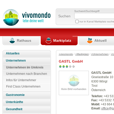
Suchwort/Suchbegriff
Suchen
nur in Kanal Marktplatz such
Rathaus
Marktplatz
Aktuell
Aktuelles
»vivomondo
/
»Marktplatz
/
»Unternehmen
/
»U
Unternehmen
GASTL GmbH
Unternehmen im Umkreis
GASTL GmbH
Unternehmen nach Branchen
Giselastraße 10
Infos für Unternehmer
6300 Wörgl
Tirol
First Class Unternehmen
Österreich
Gastronomie
Telefon:
+43 53
Fax:
+43 5332 
Unterkünfte
Mobil:
+43 664 
Email:
office@ga
Gesundheit