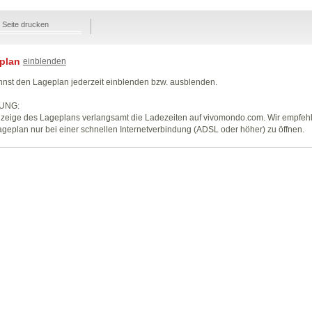
Seite drucken
plan
einblenden
nst den Lageplan jederzeit einblenden bzw. ausblenden.
UNG:
zeige des Lageplans verlangsamt die Ladezeiten auf vivomondo.com. Wir empfeh
geplan nur bei einer schnellen Internetverbindung (ADSL oder höher) zu öffnen.