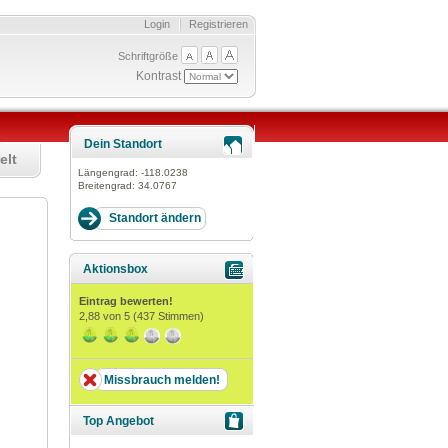
Login
Registrieren
Schriftgröße
Kontrast
Dein Standort
elt
Längengrad:
-118.0238
Breitengrad:
34.0767
Aktionsbox
Eintrag bewerten!
2,88
von 5 (
437
Stimmen)
Missbrauch melden!
Top Angebot