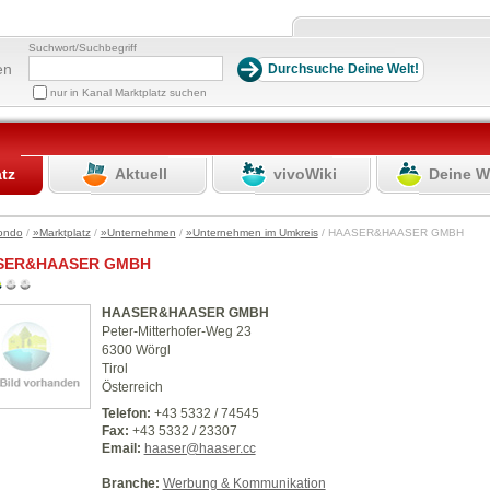
Suchwort/Suchbegriff
en
nur in Kanal Marktplatz suchen
atz
Aktuell
vivoWiki
Deine W
ondo
/
»Marktplatz
/
»Unternehmen
/
»Unternehmen im Umkreis
/ HAASER&HAASER GMBH
SER&HAASER GMBH
HAASER&HAASER GMBH
Peter-Mitterhofer-Weg 23
6300 Wörgl
Tirol
Österreich
Telefon:
+43 5332 / 74545
Fax:
+43 5332 / 23307
Email:
haaser@haaser.cc
Branche:
Werbung & Kommunikation