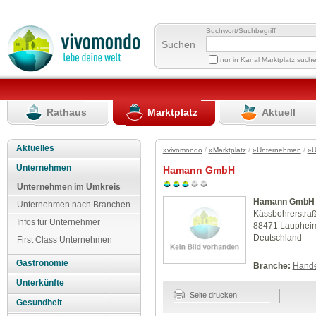
Suchwort/Suchbegriff
Suchen
nur in Kanal Marktplatz such
Rathaus
Marktplatz
Aktuell
Aktuelles
»vivomondo
/
»Marktplatz
/
»Unternehmen
/
»U
Unternehmen
Hamann GmbH
Unternehmen im Umkreis
Hamann GmbH
Unternehmen nach Branchen
Kässbohrerstraß
Infos für Unternehmer
88471 Lauphei
Deutschland
First Class Unternehmen
Gastronomie
Branche:
Hande
Unterkünfte
Seite drucken
Gesundheit