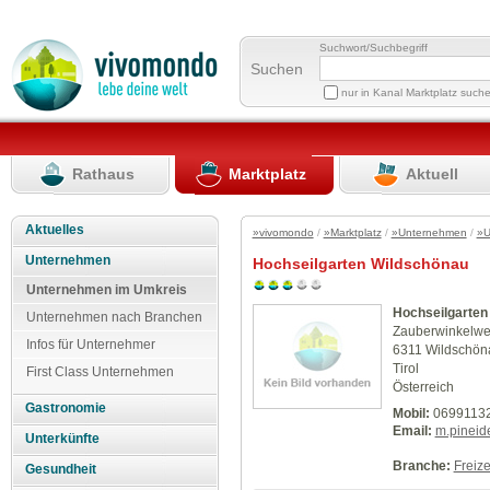
Suchwort/Suchbegriff
Suchen
nur in Kanal Marktplatz such
Rathaus
Marktplatz
Aktuell
Aktuelles
»vivomondo
/
»Marktplatz
/
»Unternehmen
/
»U
Unternehmen
Hochseilgarten Wildschönau
Unternehmen im Umkreis
Hochseilgarten
Unternehmen nach Branchen
Zauberwinkelwe
Infos für Unternehmer
6311 Wildschön
Tirol
First Class Unternehmen
Österreich
Gastronomie
Mobil:
0699113
Email:
m.pinei
Unterkünfte
Branche:
Freize
Gesundheit