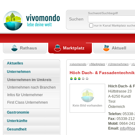
Suchwort/Suchbegriff
Suchen
nur in Kanal Marktplatz such
Rathaus
Marktplatz
Aktuell
Aktuelles
»vivomondo
/
»Marktplatz
/
»Unternehmen
/
»U
Unternehmen
Höch Dach- & Fassadentechnik
Unternehmen im Umkreis
Höch Dach- & 
Unternehmen nach Branchen
Hüttstrasse 23
Infos für Unternehmer
A-6250 Kundl
Tirol
First Class Unternehmen
Österreich
Gastronomie
Telefon:
05338-
Fax:
05338-212
Unterkünfte
Mobil:
0664-24
Email:
info@hoe
Gesundheit