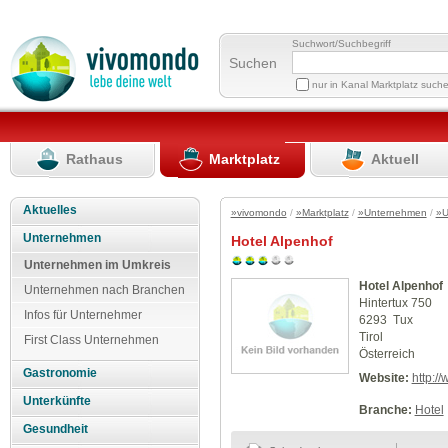
Suchwort/Suchbegriff
Suchen
nur in Kanal Marktplatz such
Rathaus
Marktplatz
Aktuell
Aktuelles
»vivomondo
/
»Marktplatz
/
»Unternehmen
/
»U
Unternehmen
Hotel Alpenhof
Unternehmen im Umkreis
Hotel Alpenhof
Unternehmen nach Branchen
Hintertux 750
Infos für Unternehmer
6293 Tux
Tirol
First Class Unternehmen
Österreich
Gastronomie
Website:
http:/
Unterkünfte
Branche:
Hotel
Gesundheit