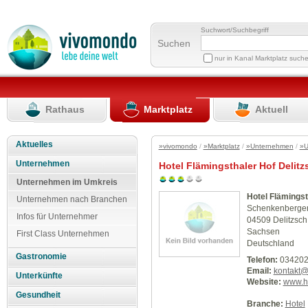
Suchwort/Suchbegriff
Suchen
nur in Kanal Marktplatz such
Rathaus
Marktplatz
Aktuell
Aktuelles
»vivomondo
/
»Marktplatz
/
»Unternehmen
/
»U
Unternehmen
Hotel Flämingsthaler Hof Delitz
Unternehmen im Umkreis
Hotel Flämingst
Unternehmen nach Branchen
Schenkenberger
Infos für Unternehmer
04509 Delitzsch
Sachsen
First Class Unternehmen
Deutschland
Gastronomie
Telefon:
034202
Email:
kontakt@
Unterkünfte
Website:
www.ho
Gesundheit
Branche:
Hotel