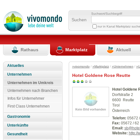
Suchwort/Suchbegriff
Suchen
nur in Kanal Marktplatz such
Rathaus
Marktplatz
Aktuell
Aktuelles
»vivomondo
/
»Marktplatz
/
»Unternehmen
/
»U
Unternehmen
Hotel Goldene Rose Reutte
Unternehmen im Umkreis
Hotel Goldene 
Unternehmen nach Branchen
Dorfstraße 2
Infos für Unternehmer
6600 Reutte
Tirol
First Class Unternehmen
Österreich
Gastronomie
Telefon:
05672 /
Fax:
05672 / 62
Unterkünfte
Email:
sb@hote
Website:
http:/
Gesundheit