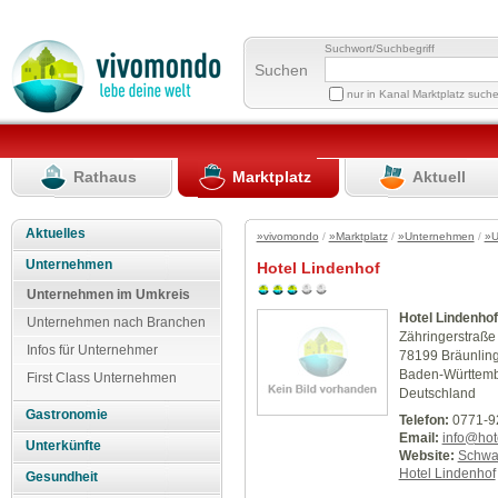
Suchwort/Suchbegriff
Suchen
nur in Kanal Marktplatz such
Rathaus
Marktplatz
Aktuell
Aktuelles
»vivomondo
/
»Marktplatz
/
»Unternehmen
/
»U
Unternehmen
Hotel Lindenhof
Unternehmen im Umkreis
Hotel Lindenhof
Unternehmen nach Branchen
Zähringerstraße
Infos für Unternehmer
78199 Bräunlin
Baden-Württem
First Class Unternehmen
Deutschland
Gastronomie
Telefon:
0771-9
Email:
info@hote
Unterkünfte
Website:
Schwa
Hotel Lindenhof
Gesundheit