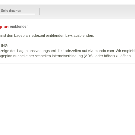
Seite drucken
plan
einblenden
nst den Lageplan jederzeit einblenden bzw. ausblenden.
UNG:
zeige des Lageplans verlangsamt die Ladezeiten auf vivomondo.com. Wir empfeh
geplan nur bei einer schnellen Internetverbindung (ADSL oder höher) zu öffnen.