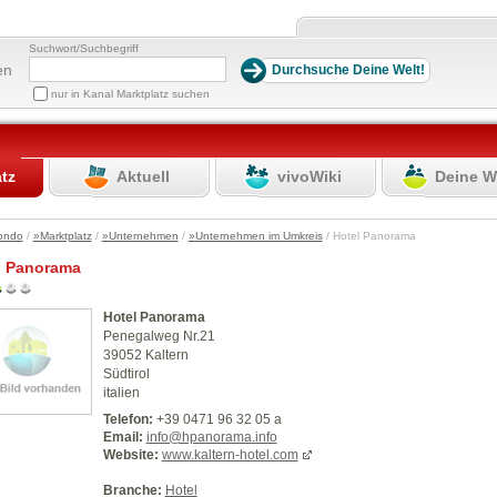
Suchwort/Suchbegriff
en
nur in Kanal Marktplatz suchen
atz
Aktuell
vivoWiki
Deine W
ondo
/
»Marktplatz
/
»Unternehmen
/
»Unternehmen im Umkreis
/ Hotel Panorama
l Panorama
Hotel Panorama
Penegalweg Nr.21
39052 Kaltern
Südtirol
italien
Telefon:
+39 0471 96 32 05 a
Email:
info@hpanorama.info
Website:
www.kaltern-hotel.com
Branche:
Hotel