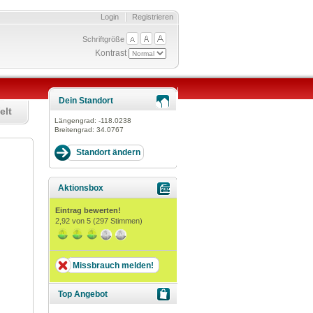
Login
Registrieren
Schriftgröße
Kontrast
Dein Standort
elt
Längengrad:
-118.0238
Breitengrad:
34.0767
Aktionsbox
Eintrag bewerten!
2,92
von 5 (
297
Stimmen)
Missbrauch melden!
Top Angebot