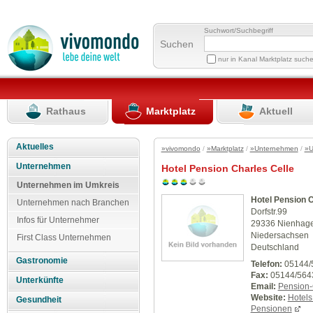
Suchwort/Suchbegriff
Suchen
nur in Kanal Marktplatz such
Rathaus
Marktplatz
Aktuell
Aktuelles
»vivomondo
/
»Marktplatz
/
»Unternehmen
/
»U
Unternehmen
Hotel Pension Charles Celle
Unternehmen im Umkreis
Hotel Pension C
Unternehmen nach Branchen
Dorfstr.99
Infos für Unternehmer
29336 Nienhag
Niedersachsen
First Class Unternehmen
Deutschland
Gastronomie
Telefon:
05144/
Fax:
05144/564
Unterkünfte
Email:
Pension-
Website:
Hotels
Gesundheit
Pensionen